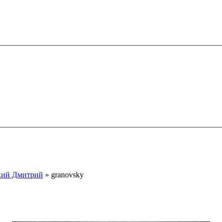
кий Дмитрий
» granovsky