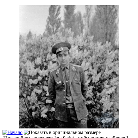
[Пожалуйста, включите JavaScript, чтобы видеть слайдшоу]