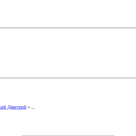
кий Дмитрий
» ...