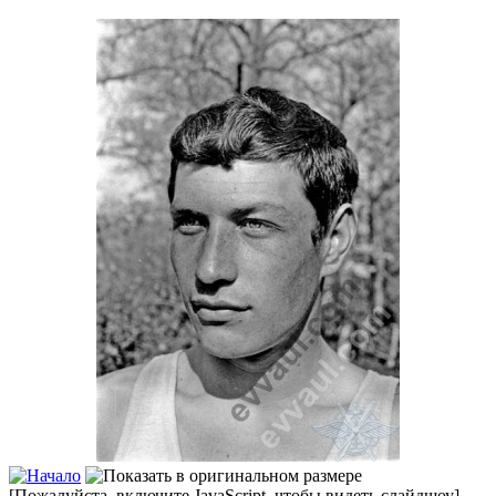
[Пожалуйста, включите JavaScript, чтобы видеть слайдшоу]