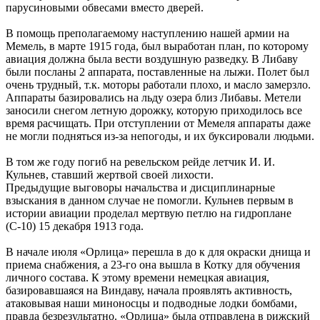
парусиновыми обвесами вместо дверей.
В помощь преполагаемому наступлению нашей армии на
Мемель, в марте 1915 года, был выработан план, по которому
авиация должна была вести воздушную разведку. В Либаву
были посланы 2 аппарата, поставленные на лыжи. Полет был
очень трудный, т.к. моторы работали плохо, и масло замерзло.
Аппараты базировались на льду озера близ Либавы. Метели
заносили снегом летную дорожку, которую приходилось все
время расчищать. При отступлении от Мемеля аппараты даже
не могли подняться из-за непогоды, и их буксировали людьми.
В том же году погиб на ревельском рейде летчик И. И.
Кульнев, ставший жертвой своей лихости.
Предыдущие выговоры начальства и дисциплинарные
взыскания в данном случае не помогли. Кульнев первым в
истории авиации проделал мертвую петлю на гидроплане
(С-10) 15 декабря 1913 года.
В начале июля «Орлица» перешла в до к для окраски днища и
приема снабжения, а 23-го она вышла в Котку для обучения
личного состава. К этому времени немецкая авиация,
базировавшаяся на Виндаву, начала проявлять активность,
атаковывая наши миноносцы и подводные лодки бомбами,
правда безрезультатно. «Орлица» была отправлена в рижский