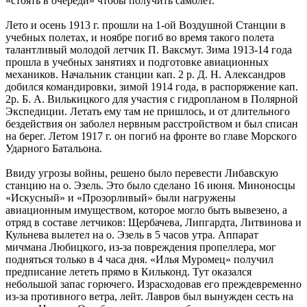
«стоять в очереди» чтобы получить самолет.
Лето и осень 1913 г. прошли на 1-ой Воздушной Станции в
учебных полетах, и ноябре погиб во время такого полета
талантливый молодой летчик П. Ваксмут. Зима 1913-14 года
прошла в учебных занятиях и подготовке авиационных
механиков. Начальник станции кап. 2 р. Д. Н. Александров
добился командировки, зимой 1914 года, в распоряжение кап.
2р. Б. А. Вилькицкого для участия с гидропланом в Полярной
Экспедиции. Летать ему там не пришлось, и от длительного
бездействия он заболел нервным расстройством и был списан
на берег. Летом 1917 г. он погиб на фронте во главе Морского
Ударного Батальона.
Ввиду угрозы войны, решено было перевести Либавскую
станцию на о. Эзель. Это было сделано 16 июня. Миноносцы
«Искусный» и «Прозорливый» были нагружены
авиационным имуществом, которое могло быть вывезено, а
отряд в составе летчиков: Щербачева, Липгардта, Литвинова и
Кульнева вылетел на о. Эзель в 5 часов утра. Аппарат
мичмана Любицкого, из-за повреждения пропеллера, мог
подняться только в 4 часа дня. «Илья Муромец» получил
предписание лететь прямо в Кильконд. Тут оказался
небольшой запас горючего. Израсходовав его преждевременно
из-за противного ветра, лейт. Лавров был вынужден сесть на