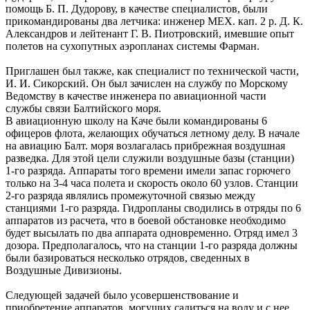
помощь Б. П. Дудорову, в качестве специалистов, были
прикомандированы два летчика: инженер МЕХ. кап. 2 р. Д. К.
Александров и лейтенант Г. В. Пиотровский, имевшие опыт
полетов на сухопутных аэропланах системы Фарман.
Приглашен был также, как специалист по технической части,
И. И. Сикорский. Он был зачислен на службу по Морскому
Ведомству в качестве инженера по авиационной части
службы связи Балтийского моря.
В авиационную школу на Каче были командированы 6
офицеров флота, желающих обучаться летному делу. В начале
на авиацию Балт. моря возлагалась прибрежная воздушная
разведка. Для этой цели служили воздушные базы (станции)
1-го разряда. Аппараты того времени имели запас горючего
только на 3-4 часа полета и скорость около 60 узлов. Станции
2-го разряда являлись промежуточной связью между
станциями 1-го разряда. Гидропланы сводились в отряды по 6
аппаратов из расчета, что в боевой обстановке необходимо
будет высылать по два аппарата одновременно. Отряд имел 3
дозора. Предполагалось, что на станции 1-го разряда должны
были базироваться несколько отрядов, сведенных в
Воздушные Дивизионы.
Следующей задачей было усовершенствование и
приобретение аппаратов, могущих садиться на воду и с нее