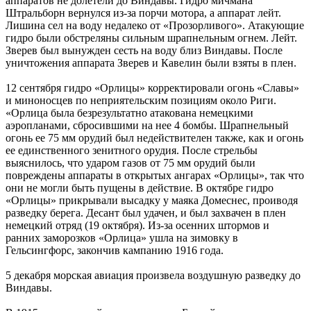
аппаратов не долетели до Виндавы. Гидро мичмана
Штральборн вернулся из-за порчи мотора, а аппарат лейт.
Лишина сел на воду недалеко от «Прозорливого». Атакующие
гидро были обстреляны сильным шрапнельным огнем. Лейт.
Зверев был вынужден сесть на воду близ Виндавы. После
уничтожения аппарата Зверев и Кавелин были взяты в плен.
12 сентября гидро «Орлицы» корректировали огонь «Славы»
и миноносцев по неприятельским позициям около Риги.
«Орлица была безрезультатно атакована немецкими
аэропланами, сбросившими на нее 4 бомбы. Шрапнельный
огонь ее 75 мм орудий был недействителен также, как и огонь
ее единственного зенитного орудия. После стрельбы
выяснилось, что ударом газов от 75 мм орудий были
повреждены аппараты в открытых ангарах «Орлицы», так что
они не могли быть пущены в действие. В октябре гидро
«Орлицы» прикрывали высадку у маяка Домеснес, проиводя
разведку берега. Десант был удачен, и был захвачен в плен
немецкий отряд (19 октября). Из-за осенних штормов и
ранних заморозков «Орлица» ушла на зимовку в
Гельсингфорс, закончив кампанию 1916 года.
5 декабря морская авиация произвела воздушную разведку до
Виндавы.