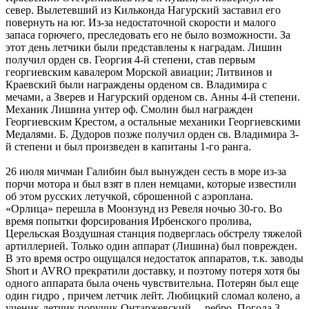
север. Вылетевший из Кильконда Нагурский заставил его
повернуть на юг. Из-за недостаточной скорости и малого
запаса горючего, преследовать его не было возможности. За
этот день летчики были представлены к наградам. Лишин
получил орден св. Георгия 4-й степени, став первым
георгиевским кавалером Морской авиации; Литвинов и
Краевский были награждены орденом св. Владимира с
мечами, а Зверев и Нагурский орденом св. Анны 4-й степени.
Механик Лишина унтер оф. Смолин был награжден
Георгиевским Крестом, а остальные механики Георгиевскими
Медалями. Б. Дудоров позже получил орден св. Владимира 3-
й степени и был произведен в капитаны 1-го ранга.
26 июля мичман Галибин был вынужден сесть в море из-за
порчи мотора и был взят в плен немцами, которые известили
об этом русских летучкой, сброшенной с аэроплана.
«Орлица» перешла в Моонзунд из Ревеля ночью 30-го. Во
время попытки форсирования Ирбенского пролива,
Церельская Воздушная станция подверглась обстрелу тяжелой
артиллерией. Только один аппарат (Лишина) был поврежден.
В это время остро ощущался недостаток аппаратов, т.к. заводы
Short и AVRO прекратили доставку, и поэтому потеря хотя бы
одного аппарата была очень чувствительна. Потерян был еще
один гидро , причем летчик лейт. Любицкий сломал колено, а
ученик-летчик поручик Онтаржевский— ребро. Погода 3