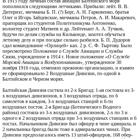
В 1915 году личный состав авиации Балтийского моря
пополнился следующими летчиками. Прибыли: лейт. В. В.
Дитерихс, мичманы Б. П. (?) Берг, А. Н. Гарковенко, братья
Олег и Игорь Зайцевские, мичманы Петров, А. И. Макаревич,
прапорщик из студентов Политехникума Антоненко,
волонтер студент Матвеев и др. Лейтенант А. А. Тучков,
будучи по делам службы на Кильконде, захотел обучаться
летному делу и при посадке сильно разбился. Б. П. Дудоров
сдал командование «Орлицей» кап. 2 р. С. Ф. Тыртову. Было
пересмотрено Положение о Службе Авиации и Службы
Связи, учрежденное в 1914 г. Новое положение
«О Службе
Морской Авиации и Воздухоплавания»,
утвержденное 30
ноября 1916 года, отменяло прежнюю организацию, и взамен
ее сформировывало 2 Воздушные Дивизии, по одной в
Балтийском и Черном морях.
Балтийская Дивизия состяла из 2-х Бригад: 1-ая состояла из 3-
х воздушных дивизионов, в 3 воздушных отряда, по 6
самолетов в каждом, 3-х воздушных станций и 6-ти
воздушных постов. 2-я Бригада (Ботнического Водного
района) состояла из 3-х воздушных дивизионов, 2-х по 3 и
одного в 2 воздушных отряда при 3-х воздушных станциях и 6
постах. Начальником Дивизии был офицер в чине адмирала, и
2 начальника бригад были тоже в адмиральских чинах. При
Дивизии предполагалось иметь 13 штаб-офицеров, 168 обер-