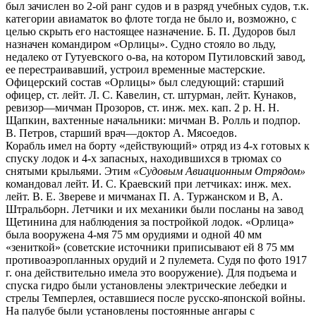
был зачислен во 2-ой ранг судов и в разряд учебных судов, т.к.
категории авиаматок во флоте тогда не было и, возможно, с
целью скрыть его настоящее назначение. Б. П. Дудоров был
назначен командиром «Орлицы». Судно стояло во льду,
недалеко от Гутуевского о-ва, на котором Путиловский завод,
ее перестраивавший, устроил временные мастерские.
Офицерский состав «Орлицы» был следующий: старший
офицер, ст. лейт. Л. С. Кавелин, ст. штурман, лейт. Кунаков,
ревизор—мичман Прозоров, ст. инж. мех. кап. 2 р. Н. Н.
Щапкин, вахтенные начальники: мичман В. Ролль и подпор.
В. Петров, старший врач—доктор А. Мясоедов.
Корабль имел на борту «действующий» отряд из 4-х готовых к
спуску лодок и 4-х запасных, находившихся в трюмах со
снятыми крыльями. Этим
«Судовым Авиационным Отрядом»
командовал лейт. И. С. Краевский при летчиках: инж. мех.
лейт. В. Е. Звереве и мичманах П. А. Туржанском и В, А.
Штральборн. Летчики и их механики были посланы на завод
Щетинина для наблюдения за постройкой лодок. «Орлица»
была вооружена 4-мя 75 мм орудиями и одной 40 мм
«зениткой» (советские источники приписывают ей 8 75 мм
противоаэропланных орудий и 2 пулемета. Судя по фото 1917
г. она действительно имела это вооружение). Для подъема и
спуска гидро были установлены электрические лебедки и
стрелы Темперлея, оставшиеся после русско-японской войны.
На палубе были установлены постоянные ангары с