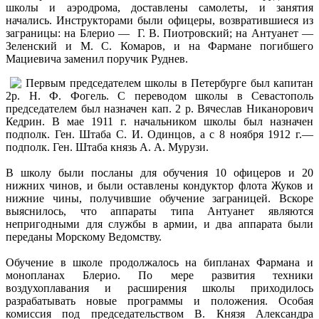
школы и аэродрома, доставлены самолеты, и занятия
начались. Инструкторами были офицеры, возвратившиеся из
заграницы: на Блерио — Г. В. Пиотровский; на Антуанет —
Зеленский и М. С. Комаров, и на Фармане погибшего
Мациевича заменил поручик Руднев.
Первым председателем школы в Петербурге был капитан
2р. Н. Ф. Фогель. С переводом школы в Севастополь
председателем был назначен кап. 2 р. Вячеслав Никанорович
Кедрин. В мае 1911 г. начальником школы был назначен
подполк. Ген. Штаба С. И. Одинцов, а с 8 ноября 1912 г.—
подполк. Ген. Штаба князь А. А. Мурузи.
В школу были посланы для обучения 10 офицеров и 20
нижних чинов, и были оставлены кондуктор флота Жуков и
нижние чины, получившие обучение заграницей. Вскоре
выяснилось, что аппараты типа Антуанет являются
непригодными для службы в армии, и два аппарата были
переданы Морскому Ведомству.
Обучение в школе продолжалось на бипланах Фармана и
монопланах Блерио. По мере развития техники
воздухоплавания и расширения школы приходилось
разрабатывать новые программы и положения. Особая
комиссия под председательством В. Князя Александра