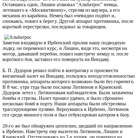
Оставшись один, Лишин атаковал "Альбатрос" немца,
летевшего к «Москвитянину», стреляя из маузера, а его
механик из карабина. Немец был очевидно подбит и,
снижаясь, пошел к берегу. Другой аппарат противника, после
короткой перестрелки, последовал за товарищем.
Заметив входящую в Ирбенский пролив нашу подводную
лодку, он переменил курс, и Лишин, видя это, несмотря на
мотор, дававший перебои, пошел навстречу немцу и, после
короткого боя, заставил его повернуть на Виндаву.
Б. П. Дудоров решил пойти в контратаку и произвести
внезапный налет на Виндаву, пользуясь неподготовленностью
противника, аппараты которого возможно были без горючего.
В 8 час. утра туда были посланы Литвинов и Краевский.
Дудоров летел с Литвиновым наблюдателем. Были захвачены
бомбы и стрелы. Налет прошел удачно, и было сброшено
несколько бомб в порту. Наши аппараты были обстреляны
трассирующими пулями. Вернувшись к Ирбеню, Литвинов
сел среди минного поля и был отбуксирован катером в базу.
20-го же был обнаружен цеппелин, шедший по направлению
к Ирбеню. Навстречу ему вылетели Литвинов, Лишин и
Краевский. Отстреливаясь из 2-х пушек, он повернул на