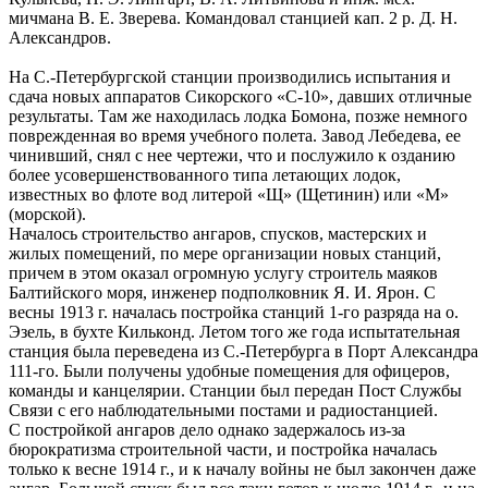
мичмана В. Е. Зверева. Командовал станцией кап. 2 р. Д. Н.
Александров.
На С.-Петербургской станции производились испытания и
сдача новых аппаратов Сикорского «С-10», давших отличные
результаты. Там же находилась лодка Бомона, позже немного
поврежденная во время учебного полета. Завод Лебедева, ее
чинивший, снял с нее чертежи, что и послужило к озданию
более усовершенствованного типа летающих лодок,
известных во флоте вод литерой «Щ» (Щетинин) или «М»
(морской).
Началось строительство ангаров, спусков, мастерских и
жилых помещений, по мере организации новых станций,
причем в этом оказал огромную услугу строитель маяков
Балтийского моря, инженер подполковник Я. И. Ярон. С
весны 1913 г. началась постройка станций 1-го разряда на о.
Эзель, в бухте Кильконд. Летом того же года испытательная
станция была переведена из С.-Петербурга в Порт Александра
111-го. Были получены удобные помещения для офицеров,
команды и канцелярии. Станции был передан Пост Службы
Связи с его наблюдательными постами и радиостанцией.
С постройкой ангаров дело однако задержалось из-за
бюрократизма строительной части, и постройка началась
только к весне 1914 г., и к началу войны не был закончен даже