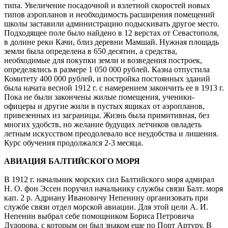
типа. Увеличение посадочной и взлетной скоростей новых
типов аэропланов и необходимость расширения помещений
школы заставили администрацию подыскивать другое место.
Подходящее поле было найдено в 12 верстах от Севастополя,
в долине реки Качи, близ деревни Мамшай. Нужная площадь
земли была определена в 650 десятин, а средства,
необходимые для покупки земли и возведения построек,
определялись в размере 1 050 000 рублей. Казна отпустила
Комитету 400 000 рублей, и постройка постоянных зданий
была начата весной 1912 г. с намерением закончить ее в 1913 г.
Пока не были закончены жилые помещения, ученики-
офицеры и другие жили в пустых ящиках от аэропланов,
привезенных из заграницы. Жизнь была примитивная, без
многих удобств, но желание будущих летчиков овладеть
летным искусством преодолевало все неудобства и лишения.
Курс обучения продолжался 2-3 месяца.
АВИАЦИЯ БАЛТИЙСКОГО МОРЯ
В 1912 г. начальник морских сил Балтийского моря адмирал
Н. О. фон Эссен поручил начальнику службы связи Балт. моря
кап. 2 р. Адриану Ивановичу Непенину организовать при
службе связи отдел морской авиации. Для этой цели А. И.
Непенин выбрал себе помощником Бориса Петровича
Дудорова, с которым он был знаком еще по Порт Артуру. В