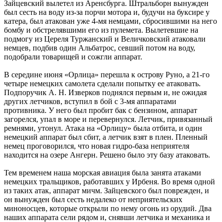
Зайцевский вылетел из Аренсбурга. Штральборн вынужден
был сесть на воду из-за порчи мотора и, будучи на буксире у
катера, был атакован уже 4-мя немцами, сбросившими на него
бомбу и обстрелявшими его из пулемета. Вылетевшие на
подмогу из Цереля Туржанский и Величковский атаковали
немцев, подбив один Альбатрос, севший потом на воду,
подобрали товарищей и сожгли аппарат.
В середине июня «Орлица» перешла к острову Руно, а 21-го
четыре немецких самолета сделали попытку ее атаковать.
Подпоручик А. Н. Изверков поднялся первым и, не ожидая
других летчиков, вступил в бой с 3-мя аппаратами
противника. У него был пробит бак с бензином, аппарат
загорелся, упал в море и перевернулся. Летчик, привязанный
ремнями, утонул. Атака на «Орлицу» была отбита, и один
немецкий аппарат был сбит, а летчик взят в плен. Пленный
немец проговорился, что новая гидро-база неприятеля
находится на озере Ангерн. Решено было эту базу атаковать.
Тем временем наша морская авиация была занята атаками
немецких тральщиков, работавших у Ирбеня. Во время одной
из таких атак, аппарат мичм. Зайцевского был поврежден, и
он вынужден был сесть недалеко от неприятельских
миноносцев, которые открыли по нему огонь из орудий. Два
наших аппарата сели рядом и, снявши летчика и механика и