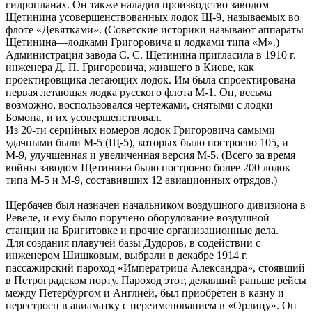
гидропланах. Он также наладил производство заводом
Щетинина усовершенствованных лодок Щ-9, называемых во
флоте «Девятками». (Советские историки называют аппараты
Щетинина—лодками Григоровича и лодками типа «М».)
Администрация завода С. С. Щетинина пригласила в 1910 г.
инженера Д. П. Григоровича, жившего в Киеве, как
проектировщика летающих лодок. Им была спроектирована
первая летающая лодка русского флота М-1. Он, весьма
возможно, воспользовался чертежами, снятыми с лодки
Бомона, и их усовершенствовал.
Из 20-ти серийных номеров лодок Григоровича самыми
удачными были М-5 (Щ-5), которых было построено 105, и
М-9, улучшенная и увеличенная версия М-5. (Всего за время
войны заводом Щетинина было построено более 200 лодок
типа М-5 и М-9, составивших 12 авиационных отрядов.)
Щербачев был назначен начальником воздушного дивизиона в
Ревеле, и ему было поручено оборудование воздушной
станции на Бригитовке и прочие организационные дела.
Для создания плавучей базы Дудоров, в содействии с
инженером Шишковым, выбрали в декабре 1914 г.
пассажирский пароход «Императрица Александра», стоявший
в Петроградском порту. Пароход этот, делавший раньше рейсы
между Петербургом и Англией, был приобретен в казну и
перестроен в авиаматку с переименованием в «Орлицу». Он