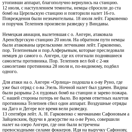
утопивши аппарат, благополучно вернулись на станцию.
12 июля, с наступлением темноты, немцы сбросили до ста
бомб на Церельскую станцию и повторили налет 16-го.
Повреждения были незначительны. 18 июля лейт. Гарковенко
и поручик Телепнев произвели разведку у Виндавы.
Немецкая авиация, вылетевшая с о. Ангерн, атаковала
Аренсбургскую станцию 20 июля. На обратном пути немцы
были атакованы церельскими летчиками лейт. Гарковенко,
пор. Телепневым и пор.Алферьевым, которые преследовали
немцев до самого о. Ангерн, где их отогнали поднявшиеся
самолеты противника. Пор. Телепнев вел бой с 2-мя
самолетами противника 28 июля и, по-видимому, подбил
одного.
Для атаки на о. Ангерн «Орлица» подошла к о-ву Руно, где
уже был отряд с о-ва Эзель. Ночной налет был удачен. Видны
были разрывы 2-х пудовых бомб на станции и зарево пожара.
С нашей стороны потерь не было. Во время ответных налетов
противника Телепнев сбил один аппарат. Воздушные отряды
на Даго и Дегере все время вели разведку.
13 сентября лейт. А. Н. Гарковенко с мичманами Сафоновым а
Зайцевским, будучи в дежурстве на о-ве Руно, совершили
налет на озеро Ангерн, где они были встречены
превосходными силами фоккеров. Идя на выручку Сафонову,