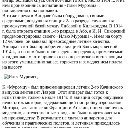
ангар. Большой спуск был все-таки готов к июлю 1914 г., и на
нем производились испытания «Ильи Муромца»,
поставленного на поплавки.
В то же время в Виндаве была оборудована, своими
средствами, воздушная станция 2-го разряда, служившая
промежуточной базой между Либавой и Килькондом. В 1914
г. была открыта станция 1-го разряда в Або, а И. И. Сикорский
продемонстрировал своего «Илью Муромца». Имея на борту
12 человек, он выказал превосходные летные качества.
Аппарат этот был приобретен авиацией Балт. моря весной
1914 г., и на нем были произведены переделки, применяемые
к гидропланам, что привело к его перегрузке и вытекающим
из этого уменьшению запаса горючего и замедлением полета
на высоту.
К «Муромцу» был прикомандирован летчик 2-го Качинского
выпуска лейтенант Лавров. Этот аппарат был готов к
испытаниям только в июле 1914г. В авиации остро ощущался
недостаток моторов, задерживающий постройку аэропланов.
Моторы, заказанные во Франции и Англии, поступали очень
медленно, а отечественные заводы не были подготовлены к
их производству. В результате не хватало аппаратов для
обучения и практических полетов, и летчикам приходилось