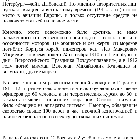
Петербург—лейт. Дыбовский. По мнению авторитетных лиц,
русская авиация заняла к этому времени (1911-12 гг.) второе
место в авиации Европы, и только отсутствие средств не
позволяло стать ей на первое место.
Конечно, этого невозможно было достичь, не имея
налаженного отечественного производства аэропланов и в
особенности моторов. Не обошлось и без жертв. Из моряков
погибли: Корпуса кораб. инженеров кап. Лев Макарович
Мациевич во время полета 24 сентября 1910 г. в Петербурге в
дни «Всероссийского Праздника Воздухоплавания», а в 1912
году погиб мичман Валериан Михайлович Кудрявцев и,
возможно, другие моряки.
В связи с широким развитием военной авиации в Европе в
1911- 12 гг. решено было довести число обучающихся в школе
офицеров до 60 человек, а на теоретических курсах до 30, и
заказать самолеты новейших образцов. Особое внимание
было обращено на аппараты системы «Ньюпор», обладавшие
скоростью свыше 100 верст в час, прочной конструкцией и
наиболее безопасной из всех существовавших системой.
Решено было заказать 12 боевых и 2 учебных самолета этого