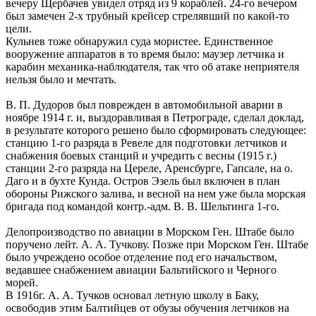
вечеру Щербачев увидел отряд из 9 кораблей. 24-го вечером
был замечен 2-х трубный крейсер стрелявший по какой-то
цели.
Кульнев тоже обнаружил суда мористее. Единственное
вооружение аппаратов в то время было: маузер летчика и
карабин механика-наблюдателя, так что об атаке неприятеля
нельзя было и мечтать.
В. П. Дудоров был поврежден в автомобильной аварии в
ноябре 1914 г. и, выздоравливая в Петрограде, сделал доклад,
в результате которого решено было сформировать следующее:
станцию 1-го разряда в Ревеле для подготовки летчиков и
снабжения боевых станций и учредить с весны (1915 г.)
станции 2-го разряда на Цереле, Аренсбурге, Гапсале, на о.
Даго и в бухте Кунда. Остров Эзель был включен в план
обороны Рижского залива, и весной на нем уже была морская
бригада под командой контр.-адм. В. В. Шельтинга 1-го.
Делопроизводство по авиации в Морском Ген. Штабе было
поручено лейт. А. А. Тучкову. Позже при Морском Ген. Штабе
было учреждено особое отделение под его начальством,
ведавшее снабжением авиации Бальтийского и Черного
морей.
В 1916г. А. А. Тучков основал летную школу в Баку,
освободив этим Балтийцев от обузы обучения летчиков на