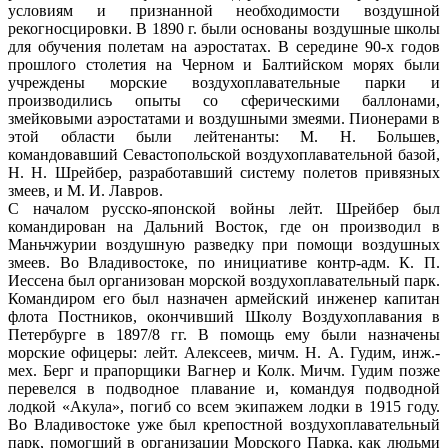
условиям и признанной необходимости воздушной
рекогносцировки. В 1890 г. были основаны воздушные школы
для обучения полетам на аэростатах. В середине 90-х годов
прошлого столетия на Черном и Балтийском морях были
учреждены морские воздухоплавательные парки и
производились опыты со сферическими баллонами,
змейковыми аэростатами и воздушными змеями. Пионерами в
этой области были лейтенанты: М. Н. Большев,
командовавший Севастопольской воздухоплавательной базой,
Н. Н. Шрейбер, разработавший систему полетов привязных
змеев, и М. И. Лавров.
С началом русско-японской войны лейт. Шрейбер был
командирован на Дальний Восток, где он производил в
Маньчжурии воздушную разведку при помощи воздушных
змеев. Во Владивостоке, по инициативе контр-адм. К. П.
Иессена был организован морской воздухоплавательный парк.
Командиром его был назначен армейский инженер капитан
флота Постников, окончивший Школу Воздухоплавания в
Петербурге в 1897/8 гг. В помощь ему были назначены
морские офицеры: лейт. Алексеев, мичм. Н. А. Гудим, инж.-
мех. Берг и прапорщики Вагнер и Колк. Мичм. Гудим позже
перевелся в подводное плавание и, командуя подводной
лодкой «Акула», погиб со всем экипажем лодки в 1915 году.
Во Владивостоке уже был крепостной воздухоплавательный
парк, помогший в организации Морского Парка, как людьми