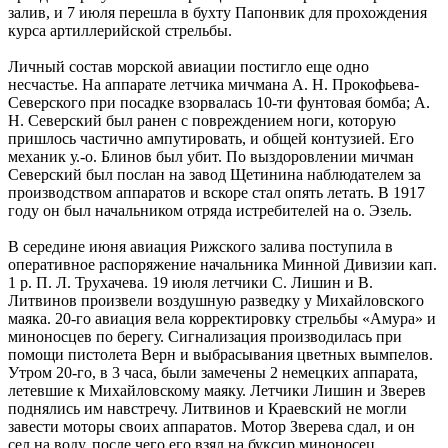
залив, и 7 июля перешла в бухту Папонвик для прохождения
курса артиллерийской стрельбы.
Личный состав морской авиации постигло еще одно
несчастье. На аппарате летчика мичмана А. Н. Прокофьева-
Северского при посадке взорвалась 10-ти фунтовая бомба; А.
Н. Северский был ранен с повреждением ноги, которую
пришлось частично ампутировать, и общей контузией. Его
механик у.-о. Блинов был убит. По выздоровлении мичман
Северский был послан на завод Щетинина наблюдателем за
производством аппаратов и вскоре стал опять летать. В 1917
году он был начальником отряда истребителей на о. Эзель.
В середине июня авиация Рижского залива поступила в
оперативное распоряжение начальника Минной Дивизии кап.
1 р. П. Л. Трухачева. 19 июля летчики С. Лишин и В.
Литвинов произвели воздушную разведку у Михайловского
маяка. 20-го авиация вела корректировку стрельбы «Амура» и
миноносцев по берегу. Сигнализация производилась при
помощи пистолета Верн и выбрасывания цветных вымпелов.
Утром 20-го, в 3 часа, были замечены 2 немецких аппарата,
летевшие к Михайловскому маяку. Летчики Лишин и Зверев
поднялись им навстречу. Литвинов и Краевский не могли
завести моторы своих аппаратов. Мотор Зверева сдал, и он
сел на воду, после чего его взял на буксир миноносец.