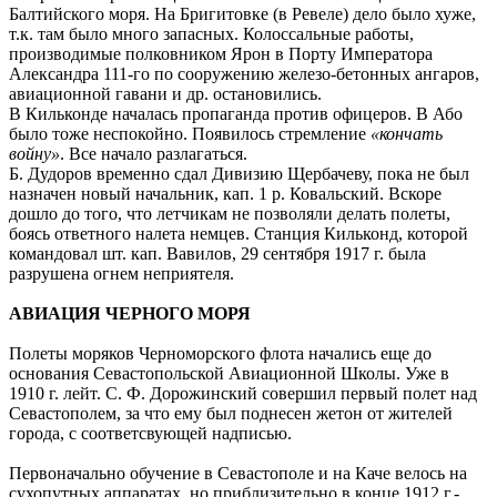
Балтийского моря. На Бригитовке (в Ревеле) дело было хуже,
т.к. там было много запасных. Колоссальные работы,
производимые полковником Ярон в Порту Императора
Александра 111-го по сооружению железо-бетонных ангаров,
авиационной гавани и др. остановились.
В Кильконде началась пропаганда против офицеров. В Або
было тоже неспокойно. Появилось стремление
«кончать
войну»
. Все начало разлагаться.
Б. Дудоров временно сдал Дивизию Щербачеву, пока не был
назначен новый начальник, кап. 1 р. Ковальский. Вскоре
дошло до того, что летчикам не позволяли делать полеты,
боясь ответного налета немцев. Станция Кильконд, которой
командовал шт. кап. Вавилов, 29 сентября 1917 г. была
разрушена огнем неприятеля.
АВИАЦИЯ ЧЕРНОГО МОРЯ
Полеты моряков Черноморского флота начались еще до
основания Севастопольской Авиационной Школы. Уже в
1910 г. лейт. С. Ф. Дорожинский совершил первый полет над
Севастополем, за что ему был поднесен жетон от жителей
города, с соответсвующей надписью.
Первоначально обучение в Севастополе и на Каче велось на
сухопутных аппаратах, но приблизительно в конце 1912 г.-