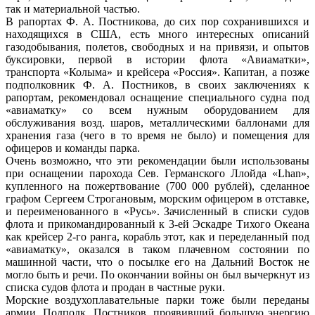
так и материальной частью.
В рапортах Ф. А. Постникова, до сих пор сохранившихся и
находящихся в США, есть много интересных описаний
газодобывания, полетов, свободных и на привязи, и опытов
буксировки, первой в истории флота «Авиаматки»,
транспорта «Колыма» и крейсера «Россия». Капитан, а позже
подполковник Ф. А. Постников, в своих заключениях к
рапортам, рекомендовал оснащение специального судна под
«авиаматку» со всем нужным оборудованием для
обслуживания возд. шаров, металлическими баллонами для
хранения газа (чего в то время не было) и помещения для
офицеров и команды парка.
Очень возможно, что эти рекомендации были использованы
при оснащении парохода Сев. Германского Ллойда «Lhan»,
купленного на пожертвование (700 000 рублей), сделанное
графом Сергеем Строгановым, морским офицером в отставке,
и переименованного в «Русь». Зачисленный в списки судов
флота и прикомандированный к 3-ей Эскадре Тихого Океана
как крейсер 2-го ранга, корабль этот, как и переделанный под
«авиаматку», оказался в таком плачевном состоянии по
машинной части, что о посылке его на Дальний Восток не
могло быть и речи. По окончании войны он был вычеркнут из
списка судов флота и продан в частные руки.
Морские воздухоплавательные парки тоже были переданы
армии. Подполк. Постников, проявивший большую энергию