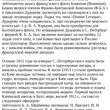
лейтенантом запаса французского флота Бомоном (Beaumont).
Бомон являлся членом Франко-Британской Компании (Ф.Б.А )
и предложил Дудорову посмотреть на строющуюся у них на
заводе летающую лодку. Лодка эта, типа «Donnet Leveque»,
Дудорову очень понравилась, и, при посредничестве морского
агента кап. 1 р. В. А. Карцева, она была приобретена для
Балтийского флота. По возвращении Дудорова в С.-Петербург
с фирмой Ф. Б. А. был заключен контракт на постройку 12
лодок этого типа, и сам Бомон был приглашен в Россию
конструктором. Выполнение заказа однако сильно затянулось,
и, с началом войны, эти лодки были реквизированы для нужд
французской морской авиации.
Осенью 1912 года на взморье С.-Петербургского порта были
устроены деревянные спуски и парусиновые ангары, и
начались пробные полеты. К весне (1913 г.) стали прибывать
из Качи молодые летчики, не имевшие еще опыта полета на
гидро, которых очевидно тогда в Каче еще не было. При
станции был заведен быстроходный катер, на обязанности
которого лежало «вылавливание» из воды летчиков и подача
помощи аппаратам, потерпевшим аварию. Первый выпуск
Качинской школы в Балт. море, весной 1913 г., состоял из
следующих офицеров:
лейтенанта Б. А. Щербачева, мичманов: П. Ваксмут, И. И.
Кульнева, П. Э. Липгарт, В. А. Литвинова и инж. мех.