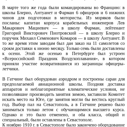
В марте того же года были командированы во Францию: в
школы Блерио, Антуанет и Фарман 6 офицеров и 6 нижних
чинов для подготовки в мотористы. Из моряков были
посланы: капитан корпуса корабельных инженеров Лев
Макарович Мациевич — в школу Фарман, лейтенант
Григорий Викторович Пиотровский — в школу Блерио и
поручик Михаил Семенович Комаров — в школу Антуанет. В
то же время этим заводам был дан заказ на 11 самолетов со
срокм доставки к июню месяцу. Только семь были доставлены
к осени. Этой же осенью в Петербурге был устроен
«Всероссийский Праздник Воздухоплавания», в котором
приняли участие возвратившиеся из заграницы офицеры-
летчики.
В Гатчине был оборудован аэродром и построены сараи для
предполагаемой авиационной школы. Поздняя доставка
аппаратов и неблагоприятные климатические условия, не
позволявшие производить занятия зимою, заставили Комитет
искать место на Юге, где занятия могли бы вестись круглый
год. Выбор пал на Севастополь, а в Гатчине решено было
заниматься только летом с обучающимися высшего курса.
Однако и это было отменено, и оба класса, общий и
специальный, были оставлены в Севастополе.
К ноябрю 1910 г. в Севастополе было закончено оборудование