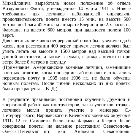
Михайловича выработала новое положение об отделе
Воздушного Флота, утвержденное 14 марта 1911 г. Новые
требования для летчиков наблюдателей определяли
продолжительность полета вместо 15 мин. на высоте 500
метров до 1 часа 45 мин. на аппарате Блерио и до 2-х часов на
Фармане, на высоте 600 метров, при дальности полета 100
верст.
Для военных летчиков непрерывный полет был увеличен до 6
часов, при расстоянии 400 верст, причем летчик должен был
уметь летать на высоте в 1500 метров над высшей точкой
данной местности, а также в туман, в дождь, ночью и при
ветре более 8 метров в секунду.
(Примечание: Американские военные летчики, заменившие
частных пилотов, когда последние забастовали и отказались
перевозить почту в 1935 или 1936 гг., не были обучены
ночным полетам. После гибели нескольких из них полеты
были прекращены.—В. Д.)
В результате правильной постановки обучения, дружной и
энергичной работе как инструкторов, так и учеников, отряды
летчиков могли принять участие в маневрах С.-
Петербургского, Варшавского и Киевского военных округов в
1911- 12 гг. Самолеты были типа Фарман и Блерио. Были
совершены полеты на дальние расстояния: Севастополь-
Одесса-Петербург—шт. кап. Андреади, Севастополь-