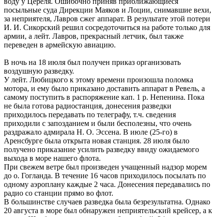
воду у Цереля. Ошибочно приняв приближающиеся
посыльные суда Дирекции Маяков и Лоции, снимавшие вехи,
за неприятеля, Лавров сжег аппарат. В результате этой потери
И. И. Сикорский решил сосредоточиться на работе только для
армии, а лейт. Лавров, прекрасный летчик, был также
переведен в армейскую авиацию.
В ночь на 18 июля был получен приказ организовать
воздушную разведку.
У лейт. Любицкого к этому времени произошла поломка
мотора, и ему было приказано доставить аппарат в Ревель, а
самому поступить в распоряжение кап. 1 р. Непенина. Пока
не была готова радиостанция, донесения разведки
приходилось передавать по телеграфу, т.ч. сведения
приходили с запозданием и были бесполезны, что очень
раздражало адмирала Н. О. Эссена. В июле (25-го) в
Аренсбурге была открыта новая станция. 28 июля было
получено приказание усилить разведку ввиду ожидаемого
выхода в море нашего флота.
При свежем ветре был произведен учащенный надзор морем
до о. Гогланда. В течение 16 часов приходилось посылать по
одному аэроплану каждые 2 часа. Донесения передавались по
радио со станции прямо во флот.
В большинстве случаев разведка была безрезультатна. Однако
20 августа в море был обнаружен неприятельский крейсер, а к