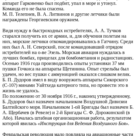
аппарат Гарковенко был подбит, упал в море и утонул.
Команда его не была спасена.
М. П. Телепнев, В. А. Литвинов и другие летчики были
награждены Георгиевским оружием.
Видя нужду в быстроходных истребителях, А. А. Тучков
старался получить их от армии, и, для обучения полетам на
них, морские летчики откомандировывались в Гатчину. Среди
них был А. Н. Северский, после командовавший отрядом
истребителей на о-ве Эзель. Морская авиация нуждалась в
лучших бомбах, прицелах для бомбометания и радиостанциях.
Осенью 1916 года производились опыты установки 37 мм
пушки Гочкиса на аппараты Щетинина. Опыт стрельбы был
удачен, но вес пушки с аммуницией оказался слишком велик.
Б. П. Дудоров имел в виду вооружить аппараты Сикорского
(С-10?) минами Уайтхеда катерного типа, но провести это в
жизнь не удалось.
По положению от 30 ноября 1916 г., наконец утвержденному,
Б. Дудоров был назначен начальником Воздушной Дивизии
Балтийского моря. Начальником 1-ой Бригады был назначен Б.
А. Щербачев (в Ревеле) и 2-й Бригады С. Ф. Дорожинский (в
Або). Началась штабная организационная работа, результатом
которой явилась
«Инструкция для Ведения Воздушного Боя».
Февральская революция мало повлияла на авиационные части