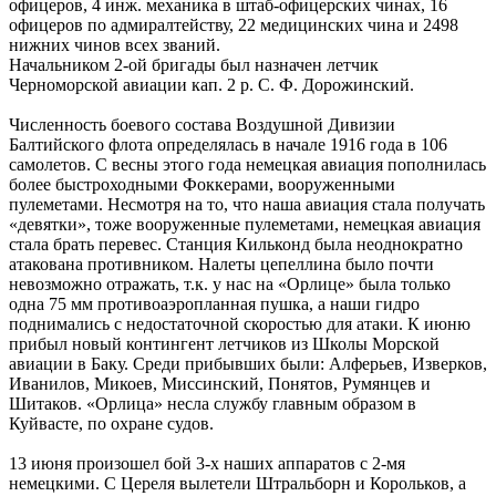
офицеров, 4 инж. механика в штаб-офицерских чинах, 16
офицеров по адмиралтейству, 22 медицинских чина и 2498
нижних чинов всех званий.
Начальником 2-ой бригады был назначен летчик
Черноморской авиации кап. 2 р. С. Ф. Дорожинский.
Численность боевого состава Воздушной Дивизии
Балтийского флота определялась в начале 1916 года в 106
самолетов. С весны этого года немецкая авиация пополнилась
более быстроходными Фоккерами, вооруженными
пулеметами. Несмотря на то, что наша авиация стала получать
«девятки», тоже вооруженные пулеметами, немецкая авиация
стала брать перевес. Станция Кильконд была неоднократно
атакована противником. Налеты цепеллина было почти
невозможно отражать, т.к. у нас на «Орлице» была только
одна 75 мм противоаэропланная пушка, а наши гидро
поднимались с недостаточной скоростью для атаки. К июню
прибыл новый контингент летчиков из Школы Морской
авиации в Баку. Среди прибывших были: Алферьев, Изверков,
Иванилов, Микоев, Миссинский, Понятов, Румянцев и
Шитаков. «Орлица» несла службу главным образом в
Куйвасте, по охране судов.
13 июня произошел бой 3-х наших аппаратов с 2-мя
немецкими. С Цереля вылетели Штральборн и Корольков, а