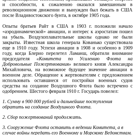
и способности, к сожалению оказался замешанным в
революционном движении и вынужден был бежать в США
после Владивостокского бунта, в октябре 1905 года.
Опыты братьев Райт в США в 1903 г. положили начало
«аэродинамической» авиации, и интерес к аэростатам пошел
на убыль. Воздухоплавательные школы однако не были
закрыты. Известная школа генерала Кованько существовала
еще в 1910 году. Успехи авиации в 1908 и особенно в 1909
году, когда Блерио перелетел Ламанш, обратили внимание
председателя
«Комитета по Усилению Флота на
Добровольные Пожертвования»
великого князя Александра
Михайловича, на возможное будущее значение авиации в
военном деле. Обращение к жертвователям с предложением
использовать оставшиеся от постройки военных судов
средства на создание Воздушного Флота было встречено с
одобрением. Шестого февраля 1910 г. Государь повелел:
1. Сумму в 900 000 рублей и дальнейшие поступления
обратить на создание Воздушного Флота.
2. Сбор пожертвований продолжать.
3. Сооружение Флота оставить в ведении Комитета, а в
случае войны передать его Военному и Морскому Ведомствам.