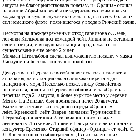
августа не благоприятствовала полетам, и «Орлица» отошла
на линию Абра-Руно чтобы не задерживать своим малым
ходом другие суда в случае их отхода под натиском больших
сил немецкого флота, появившегося у входа в Рижский залив.
Несмотря на преждевременный отход гарнизона о. Эзель,
летчики Кильконда под командой лейт. Лишина не оставили
свои позиции, и воздушная станция продолжала свое
существование еще около 2-х лет.
Мичман Штральборн сделал вынужденную посадку у маяка
Лайдуюин и был благополучно подобран.
Дежурства на Цереле не возобновлялись из-за недостатка
аппаратов, да и станция была слишком открыта и для
нападения с моря. Несколько позже, ввиду бездействия
неприятеля, полеты из Цереля возобновились. «Орлица -
перешла туда 21 августа, в более укрытое место у деревни
Менто. На Виндаву был произведен налет 20 августа.
Вылетели летчики 1-го судового отряда «Орлицы»:
лейт. Краевский, лейт. Зверев, мичманы Туржанский и
Штральборн и летчики 2- го авиационного отряда:
лейтенанты Литвинов, Лишин и Нагурский и авиационный
кондуктор Еременко. Старший офицер «Орлицы» ст. лейт. С.
Л. Кавелин пошел наблюдателем. Два из вылетевших