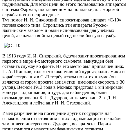
подниматься. Для этой цели до этого пользовались аппаратом
системы Фарман, поставленном на поплавки, для морской
службы почти непригодные.
Тут помог И. И. Сикорский, спроектировав аппарат «С-10»
поплавкового типа. Строились эти аппараты Русско-
Балтийским заводом и были использованы для учебных
целей, а с начала войны целый год несли боевую службу.
В 1913 году И. И. Сикорский, будучи занят проектированием
первого в мире 4-х моторного самолета, вынужден был
оставить службу во флоте. На его место был приглашен инж.
П. А. Шишков, только что окончивший курс аэродинамики и
кораблестроения в С.-Петербургском политехникуме (он
является автором проекта авиаматки, имеющей скорость в 30
узлов). Весной 1913 года в Монако предстоял 1-ый мировой
конкурс гидропланов, и туда, для наблюдения, были
откомандированы Б. П. Дудоров, инж. мех. кап. 2 р. Д. Н.
Александров и лейтенант И. И. Стаховский.
Имея разрешение на посещение других государств для
ознакомления с состоянием в них гидроавиации и не найдя
там ничего интересного, Дудоров, возвратясь в Париж,
познакомился с известным французским летчиком,